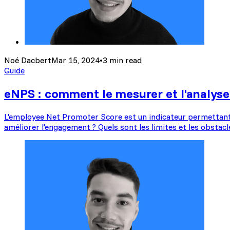
Noé Dacbert
Mar 15, 2024
•
3 min read
Guide
eNPS : comment le mesurer et l'analyse
L'employee Net Promoter Score est un indicateur permettant 
améliorer l'engagement ? Quels sont les limites et les obstacl