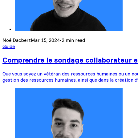
Noé Dacbert
Mar 15, 2024
•
2 min read
Guide
Comprendre le sondage collaborateur e
Que vous soyez un vétéran des ressources humaines ou un nouv
gestion des ressources humaines, ainsi que dans la création d