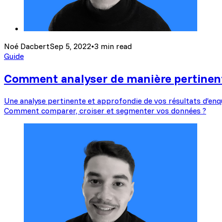
Noé Dacbert
Sep 5, 2022
•
3 min read
Guide
Comment analyser de manière pertinente
Une analyse pertinente et approfondie de vos résultats d’enqu
Comment comparer, croiser et segmenter vos données ?