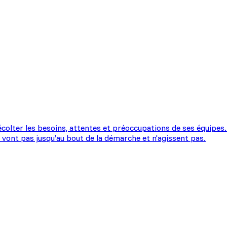
olter les besoins, attentes et préoccupations de ses équipes. 
vont pas jusqu’au bout de la démarche et n'agissent pas.