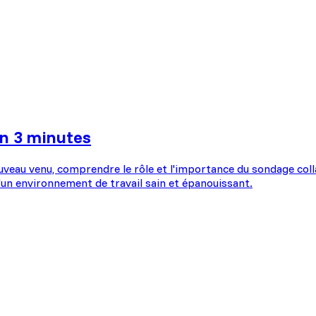
n 3 minutes
eau venu, comprendre le rôle et l'importance du sondage colla
’un environnement de travail sain et épanouissant.