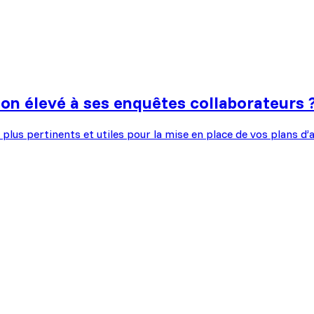
on élevé à ses enquêtes collaborateurs 
plus pertinents et utiles pour la mise en place de vos plans d’a