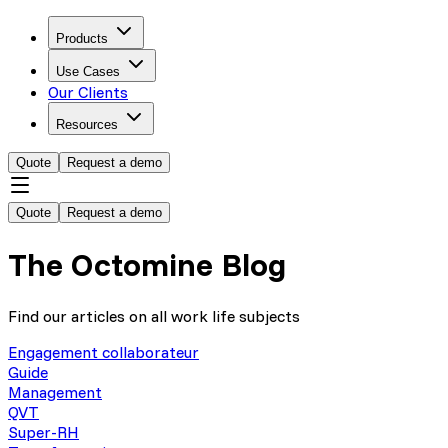
Products
Use Cases
Our Clients
Resources
Quote
Request a demo
Quote
Request a demo
The Octomine Blog
Find our articles on all work life subjects
Engagement collaborateur
Guide
Management
QVT
Super-RH