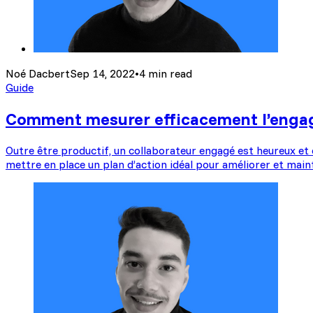
Noé Dacbert
Sep 14, 2022
•
4 min read
Guide
Comment mesurer efficacement l’engag
Outre être productif, un collaborateur engagé est heureux e
mettre en place un plan d’action idéal pour améliorer et main