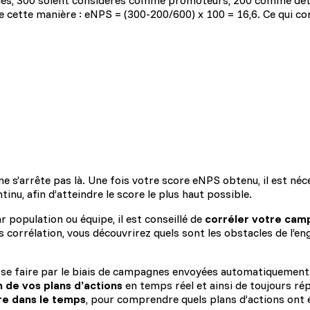
riés, 300 soient considérés comme promoteurs, 200 comme dét
 de cette manière : eNPS = (300-200/600) x 100 = 16,6. Ce qui c
 s’arrête pas là. Une fois votre score eNPS obtenu, il est néc
inu, afin d’atteindre le score le plus haut possible.
ar population ou équipe, il est conseillé de
corréler votre cam
 corrélation, vous découvrirez quels sont les obstacles de l’en
 se faire par le biais de campagnes envoyées automatiquement à
n de vos plans d’actions
en temps réel et ainsi de toujours ré
ore dans le temps
, pour comprendre quels plans d’actions ont 