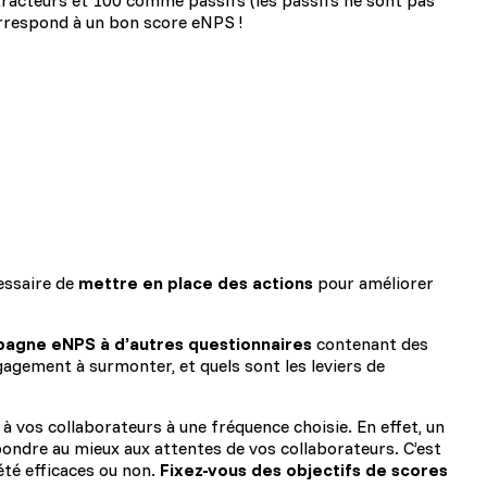
racteurs et 100 comme passifs (les passifs ne sont pas
orrespond à un bon score eNPS !
essaire de
mettre en place des actions
pour améliorer
pagne eNPS à d’autres questionnaires
contenant des
gagement à surmonter, et quels sont les leviers de
 vos collaborateurs à une fréquence choisie. En effet, un
pondre au mieux aux attentes de vos collaborateurs. C’est
été efficaces ou non.
Fixez-vous des objectifs de scores