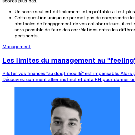
scores plus bas.
Un score seul est difficilement interprétable : il est p
Cette question unique ne permet pas de comprendre les 
obstacles de l’engagement de vos collaborateurs, il est
sera possible de faire des corrélations entre les différ
pertinents.
Management
Les limites du management au "feeling" :
Piloter vos finances "au doigt mouillé" est impensable. Alors p
Découvrez comment allier instinct et data RH pour donner un