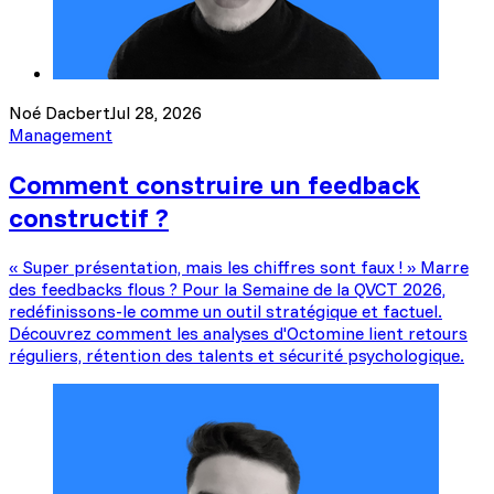
Noé Dacbert
Jul 28, 2026
Management
Comment construire un feedback
constructif ?
« Super présentation, mais les chiffres sont faux ! » Marre
des feedbacks flous ? Pour la Semaine de la QVCT 2026,
redéfinissons-le comme un outil stratégique et factuel.
Découvrez comment les analyses d'Octomine lient retours
réguliers, rétention des talents et sécurité psychologique.