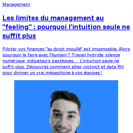
Management
Les limites du management au
"feeling" : pourquoi l'intuition seule ne
suffit plus
Piloter vos finances "au doigt mouillé" est impensable. Alors
pourquoi le faire avec l'humain ? Travail hybride, silence
numérique, indicateurs pastèques… L'intuition seule ne
suffit plus. Découvrez comment allier instinct et data RH
pour donner un vrai mégaphone à vos équipes !