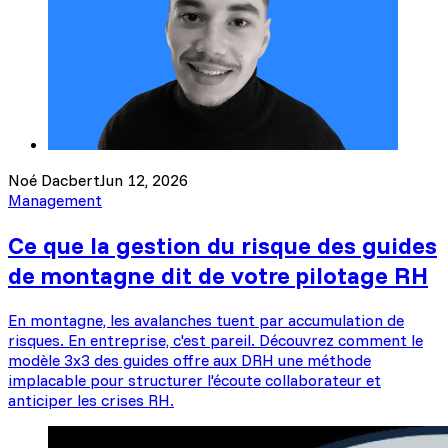
Noé Dacbert
Jun 12, 2026
Management
Ce que la gestion du risque des guides
de montagne dit de votre pilotage RH
En montagne, les avalanches tuent par accumulation de
risques. En entreprise, c'est pareil. Découvrez comment le
modèle 3x3 des guides offre aux DRH une méthode
implacable pour structurer l'écoute collaborateur et
anticiper les crises RH.