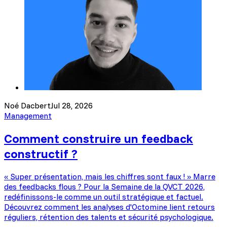
Noé Dacbert
Jul 28, 2026
Management
Comment construire un feedback
constructif ?
« Super présentation, mais les chiffres sont faux ! » Marre
des feedbacks flous ? Pour la Semaine de la QVCT 2026,
redéfinissons-le comme un outil stratégique et factuel.
Découvrez comment les analyses d'Octomine lient retours
réguliers, rétention des talents et sécurité psychologique.