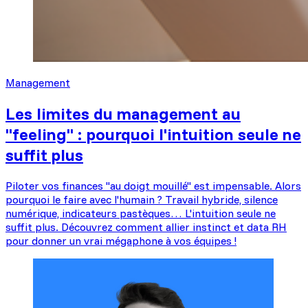
Management
Les limites du management au
"feeling" : pourquoi l'intuition seule ne
suffit plus
Piloter vos finances "au doigt mouillé" est impensable. Alors
pourquoi le faire avec l'humain ? Travail hybride, silence
numérique, indicateurs pastèques… L'intuition seule ne
suffit plus. Découvrez comment allier instinct et data RH
pour donner un vrai mégaphone à vos équipes !