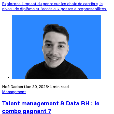
Explorons l’impact du genre sur les choix de carrière, le
niveau de diplôme et l’accès aux postes à responsabilités.
Noé Dacbert
Jan 30, 2025
•
4 min read
Management
Talent management & Data RH : le
combo gagnant ?