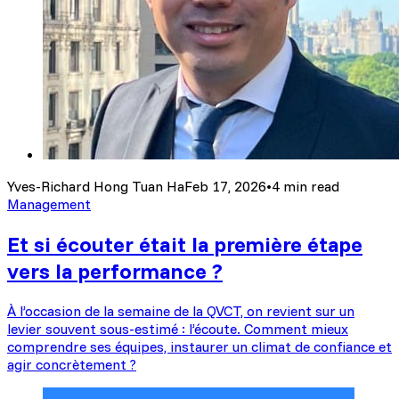
Yves-Richard Hong Tuan Ha
Feb 17, 2026
•
4 min read
Management
Et si écouter était la première étape
vers la performance ?
À l’occasion de la semaine de la QVCT, on revient sur un
levier souvent sous-estimé : l’écoute. Comment mieux
comprendre ses équipes, instaurer un climat de confiance et
agir concrètement ?