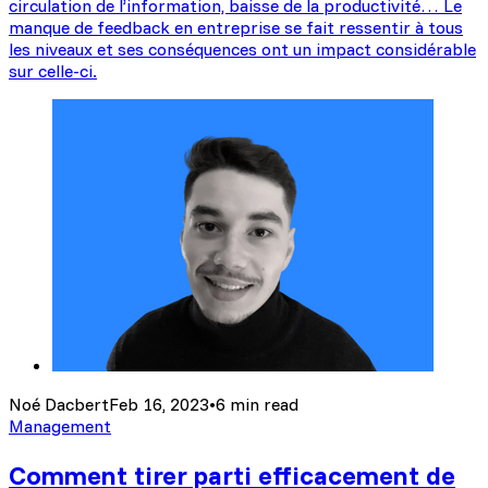
circulation de l’information, baisse de la productivité… Le
manque de feedback en entreprise se fait ressentir à tous
les niveaux et ses conséquences ont un impact considérable
sur celle-ci.
Noé Dacbert
Feb 16, 2023
•
6 min read
Management
Comment tirer parti efficacement de