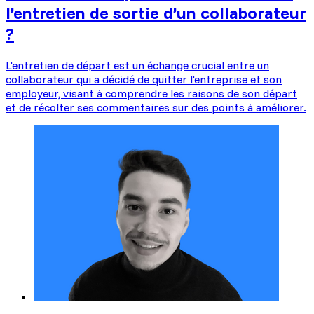
l’entretien de sortie d’un collaborateur
?
L'entretien de départ est un échange crucial entre un
collaborateur qui a décidé de quitter l'entreprise et son
employeur, visant à comprendre les raisons de son départ
et de récolter ses commentaires sur des points à améliorer.