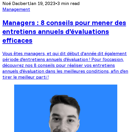
Noé Dacbert
Jan 19, 2023
•
3 min read
Management
Managers : 8 conseils pour mener des
entretiens annuels d’évaluations
efficaces
Vous êtes managers, et qui dit début d’année dit également
période d’entretiens annuels d’évaluation ! Pour l’occasion,
découvrez nos 8 conseils pour réaliser vos entretiens
annuels d’évaluation dans les meilleures conditions, afin d’en
tirer le meilleur parti !