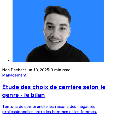
Noé Dacbert
Jun 13, 2025
•
3 min read
Management
Étude des choix de carrière selon le
genre - le bilan
Tentons de comprendre les raisons des inégalités
professionnelles entre les hommes et les femmes.