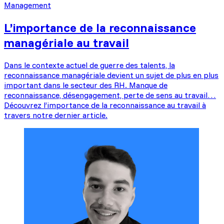
Management
L’importance de la reconnaissance
managériale au travail
Dans le contexte actuel de guerre des talents, la
reconnaissance managériale devient un sujet de plus en plus
important dans le secteur des RH. Manque de
reconnaissance, désengagement, perte de sens au travail…
Découvrez l’importance de la reconnaissance au travail à
travers notre dernier article.