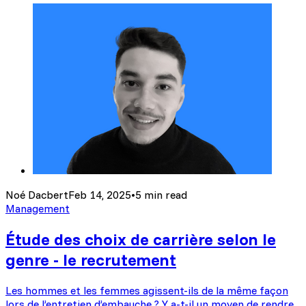
Noé Dacbert
Feb 14, 2025
•
5 min read
Management
Étude des choix de carrière selon le
genre - le recrutement
Les hommes et les femmes agissent-ils de la même façon
lors de l’entretien d’embauche ? Y a-t-il un moyen de rendre