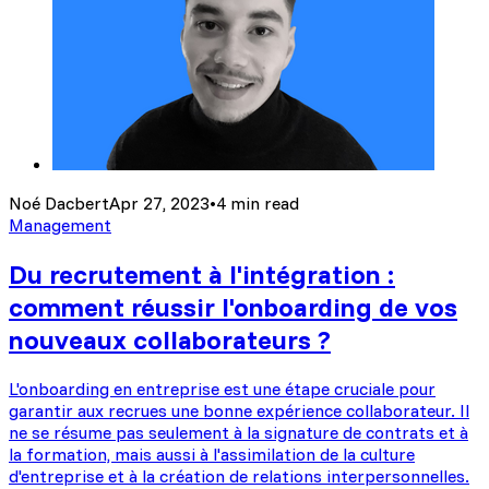
Noé Dacbert
Apr 27, 2023
•
4 min read
Management
Du recrutement à l'intégration :
comment réussir l'onboarding de vos
nouveaux collaborateurs ?
L'onboarding en entreprise est une étape cruciale pour
garantir aux recrues une bonne expérience collaborateur. Il
ne se résume pas seulement à la signature de contrats et à
la formation, mais aussi à l'assimilation de la culture
d'entreprise et à la création de relations interpersonnelles.