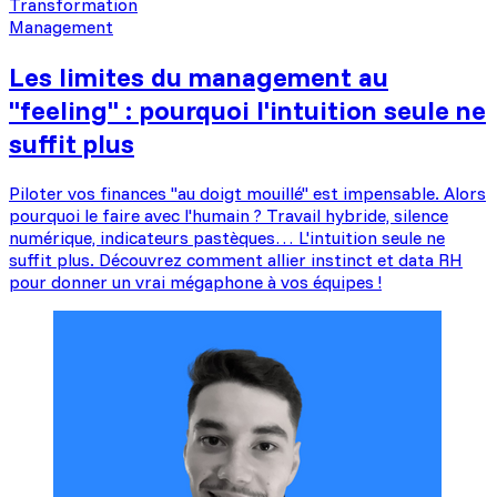
Transformation
Management
Les limites du management au
"feeling" : pourquoi l'intuition seule ne
suffit plus
Piloter vos finances "au doigt mouillé" est impensable. Alors
pourquoi le faire avec l'humain ? Travail hybride, silence
numérique, indicateurs pastèques… L'intuition seule ne
suffit plus. Découvrez comment allier instinct et data RH
pour donner un vrai mégaphone à vos équipes !