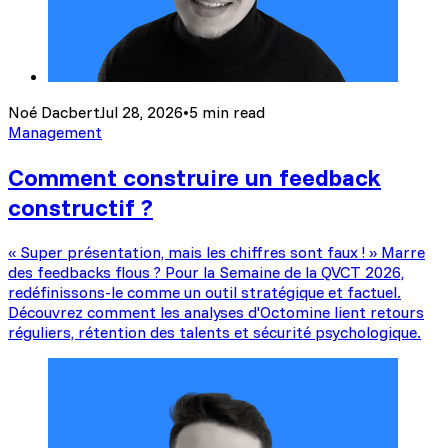
Noé Dacbert
Jul 28, 2026
•
5 min read
Management
Comment construire un feedback
constructif ?
« Super présentation, mais les chiffres sont faux ! » Marre
des feedbacks flous ? Pour la Semaine de la QVCT 2026,
redéfinissons-le comme un outil stratégique et factuel.
Découvrez comment les analyses d'Octomine lient retours
réguliers, rétention des talents et sécurité psychologique.