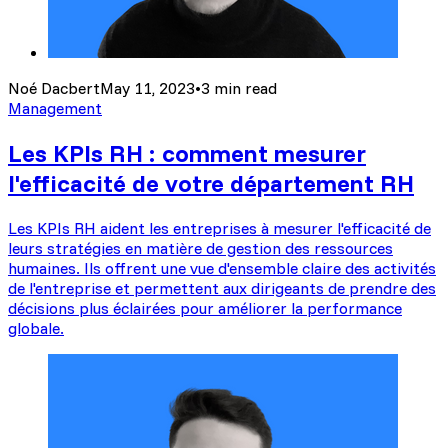
Noé Dacbert
May 11, 2023
•
3 min read
Management
Les KPIs RH : comment mesurer
l'efficacité de votre département RH
Les KPIs RH aident les entreprises à mesurer l'efficacité de
leurs stratégies en matière de gestion des ressources
humaines. Ils offrent une vue d'ensemble claire des activités
de l'entreprise et permettent aux dirigeants de prendre des
décisions plus éclairées pour améliorer la performance
globale.