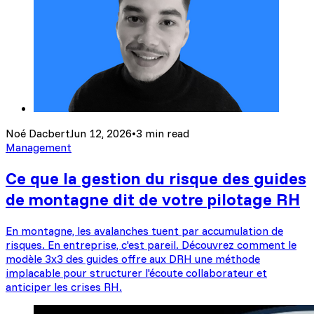
Noé Dacbert
Jun 12, 2026
•
3 min read
Management
Ce que la gestion du risque des guides
de montagne dit de votre pilotage RH
En montagne, les avalanches tuent par accumulation de
risques. En entreprise, c'est pareil. Découvrez comment le
modèle 3x3 des guides offre aux DRH une méthode
implacable pour structurer l'écoute collaborateur et
anticiper les crises RH.