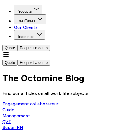
Products
Use Cases
Our Clients
Resources
Quote
Request a demo
Quote
Request a demo
The Octomine Blog
Find our articles on all work life subjects
Engagement collaborateur
Guide
Management
QVT
Super-RH