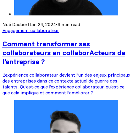
Noé Dacbert
Jan 24, 2024
•
3 min read
Engagement collaborateur
Comment transformer ses
collaborateurs en collaborActeurs de
l’entreprise ?
L’expérience collaborateur devient l’un des enjeux principaux
des entreprises dans ce contexte actuel de guerre des
talents. Qu’est-ce que l’expérience collaborateur, qu’est-ce
que cela implique et comment l’améliorer ?