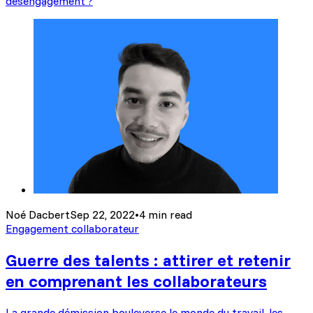
désengagement ?
Noé Dacbert
Sep 22, 2022
•
4 min read
Engagement collaborateur
Guerre des talents : attirer et retenir
en comprenant les collaborateurs
La grande démission bouleverse le monde du travail, les