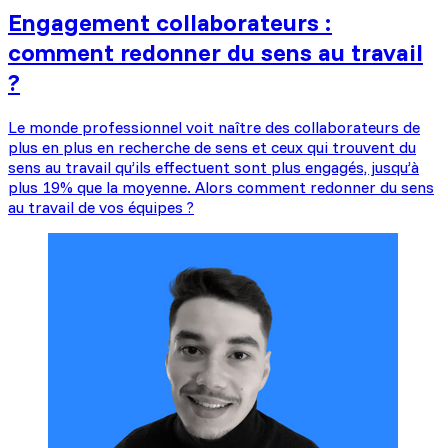
Engagement collaborateurs :
comment redonner du sens au travail
?
Le monde professionnel voit naître des collaborateurs de
plus en plus en recherche de sens et ceux qui trouvent du
sens au travail qu’ils effectuent sont plus engagés, jusqu’à
plus 19% que la moyenne. Alors comment redonner du sens
au travail de vos équipes ?