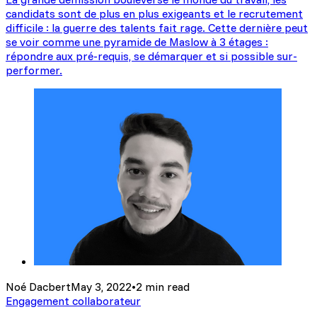
candidats sont de plus en plus exigeants et le recrutement
difficile : la guerre des talents fait rage. Cette dernière peut
se voir comme une pyramide de Maslow à 3 étages :
répondre aux pré-requis, se démarquer et si possible sur-
performer.
Noé Dacbert
May 3, 2022
•
2 min read
Engagement collaborateur