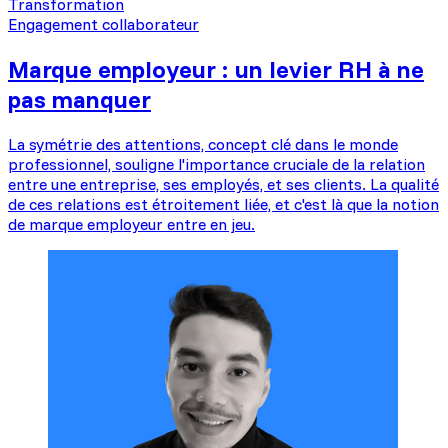
Transformation
Engagement collaborateur
Marque employeur : un levier RH à ne
pas manquer
La symétrie des attentions, concept clé dans le monde
professionnel, souligne l'importance cruciale de la relation
entre une entreprise, ses employés, et ses clients. La qualité
de ces relations est étroitement liée, et c'est là que la notion
de marque employeur entre en jeu.