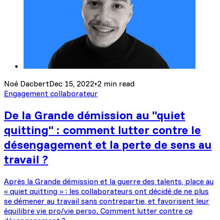
Noé Dacbert
Dec 15, 2022
•
2 min read
Engagement collaborateur
De la Grande démission au "quiet
quitting" : comment lutter contre le
désengagement et la perte de sens au
travail ?
Après la Grande démission et la guerre des talents, place au
« quiet quitting » : les collaborateurs ont décidé de ne plus
se démener au travail sans contrepartie, et favorisent leur
équilibre vie pro/vie perso. Comment lutter contre ce