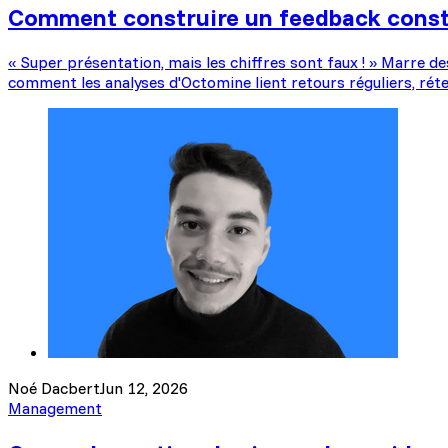
Comment construire un feedback const
« Super présentation, mais les chiffres sont faux ! » Marre d
comment les analyses d'Octomine lient retours réguliers, réte
Noé Dacbert
Jun 12, 2026
Management