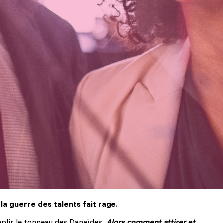
:
la guerre des talents fait rage.
emplir le tonneau des Danaïdes.
Alors comment attirer et