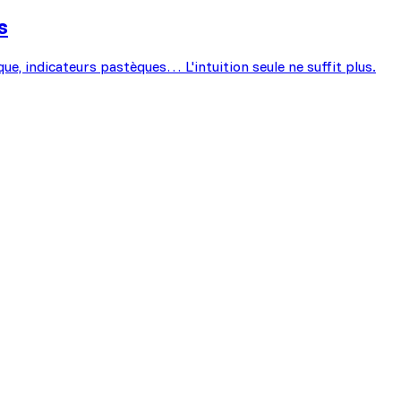
s
que, indicateurs pastèques… L'intuition seule ne suffit plus.