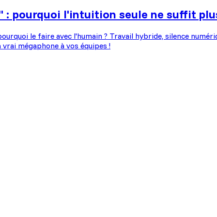
 pourquoi l'intuition seule ne suffit plu
ourquoi le faire avec l'humain ? Travail hybride, silence numéri
 vrai mégaphone à vos équipes !