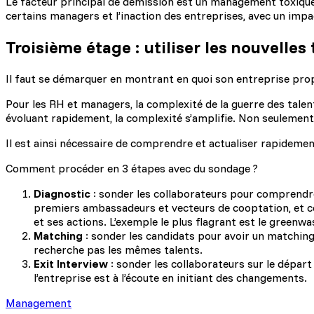
Le facteur principal de démission est un management toxique
certains managers et l’inaction des entreprises, avec un impac
Troisième étage : utiliser les nouvelle
Il faut se démarquer en montrant en quoi son entreprise propo
Pour les RH et managers, la complexité de la guerre des talent
évoluant rapidement, la complexité s’amplifie. Non seulement le
Il est ainsi nécessaire de comprendre et actualiser rapidem
Comment procéder en 3 étapes avec du sondage ?
Diagnostic
: sonder les collaborateurs pour comprendre c
premiers ambassadeurs et vecteurs de cooptation, et c
et ses actions. L’exemple le plus flagrant est le green
Matching
: sonder les candidats pour avoir un matching 
recherche pas les mêmes talents.
Exit Interview
: sonder les collaborateurs sur le dépar
l’entreprise est à l’écoute en initiant des changements.
Management