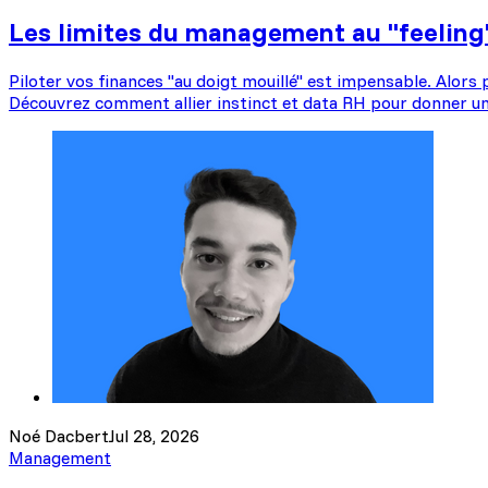
Les limites du management au "feeling" :
Piloter vos finances "au doigt mouillé" est impensable. Alors p
Découvrez comment allier instinct et data RH pour donner un
Noé Dacbert
Jul 28, 2026
Management