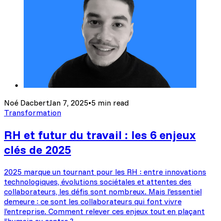
Noé Dacbert
Jan 7, 2025
•
5 min read
Transformation
RH et futur du travail : les 6 enjeux
clés de 2025
2025 marque un tournant pour les RH : entre innovations
technologiques, évolutions sociétales et attentes des
collaborateurs, les défis sont nombreux. Mais l’essentiel
demeure : ce sont les collaborateurs qui font vivre
l’entreprise. Comment relever ces enjeux tout en plaçant