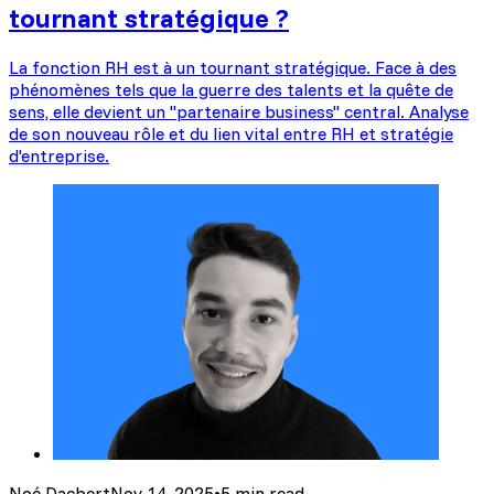
tournant stratégique ?
La fonction RH est à un tournant stratégique. Face à des
phénomènes tels que la guerre des talents et la quête de
sens, elle devient un "partenaire business" central. Analyse
de son nouveau rôle et du lien vital entre RH et stratégie
d'entreprise.
Noé Dacbert
Nov 14, 2025
•
5 min read