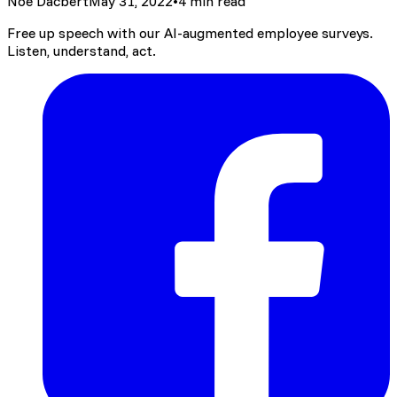
Noé Dacbert
May 31, 2022
•
4 min read
Free up speech with our AI-augmented employee surveys.
Listen, understand, act.