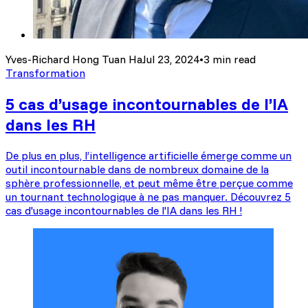
Yves-Richard Hong Tuan Ha
Jul 23, 2024
•
3 min read
Transformation
5 cas d’usage incontournables de l’IA
dans les RH
De plus en plus, l’intelligence artificielle émerge comme un
outil incontournable dans de nombreux domaine de la
sphère professionnelle, et peut même être perçue comme
un tournant technologique à ne pas manquer. Découvrez 5
cas d'usage incontournables de l'IA dans les RH !