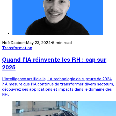
Noé Dacbert
May 23, 2024
•
5 min read
Transformation
Quand l’IA réinvente les RH : cap sur
2025
L'intelligence artificielle, LA technologie de rupture de 2024
? À mesure que l'IA continue de transformer divers secteurs,
découvrez ses applications et impacts dans le domaine des
RH.