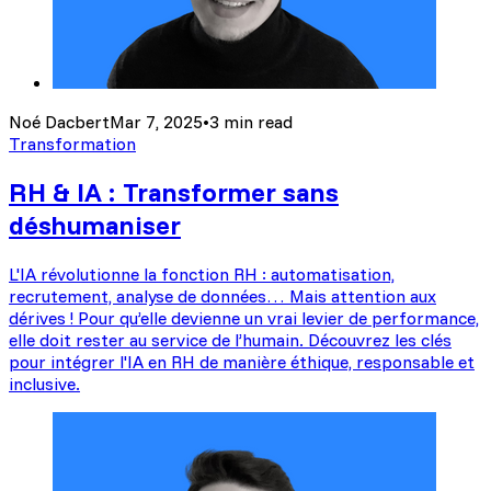
Noé Dacbert
Mar 7, 2025
•
3 min read
Transformation
RH & IA : Transformer sans
déshumaniser
L'IA révolutionne la fonction RH : automatisation,
recrutement, analyse de données… Mais attention aux
dérives ! Pour qu’elle devienne un vrai levier de performance,
elle doit rester au service de l’humain. Découvrez les clés
pour intégrer l'IA en RH de manière éthique, responsable et
inclusive.