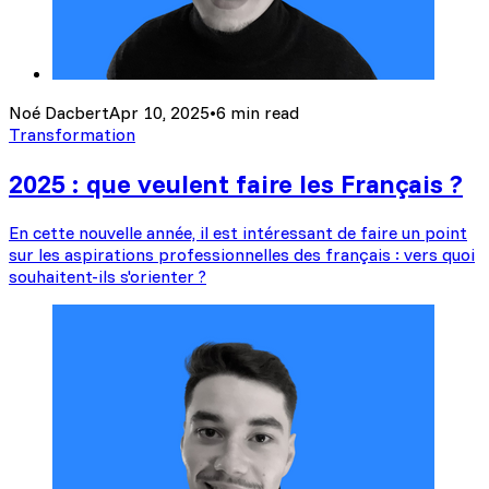
Noé Dacbert
Apr 10, 2025
•
6 min read
Transformation
2025 : que veulent faire les Français ?
En cette nouvelle année, il est intéressant de faire un point
sur les aspirations professionnelles des français : vers quoi
souhaitent-ils s'orienter ?