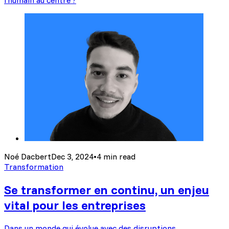
l’humain au centre ?
Noé Dacbert
Dec 3, 2024
•
4 min read
Transformation
Se transformer en continu, un enjeu
vital pour les entreprises
Dans un monde qui évolue avec des disruptions