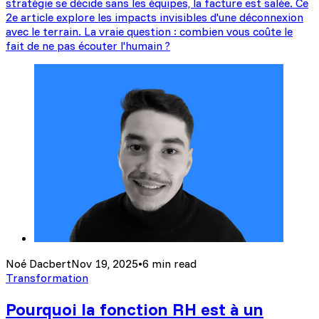
stratégie se décide sans les équipes, la facture est salée. Ce
2e article explore les impacts invisibles d'une déconnexion
avec le terrain. La vraie question : combien vous coûte le
fait de ne pas écouter l'humain ?
Noé Dacbert
Nov 19, 2025
•
6 min read
Transformation
Pourquoi la fonction RH est à un