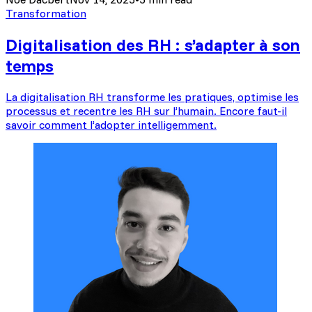
Transformation
Digitalisation des RH : s’adapter à son
temps
La digitalisation RH transforme les pratiques, optimise les
processus et recentre les RH sur l’humain. Encore faut-il
savoir comment l’adopter intelligemment.