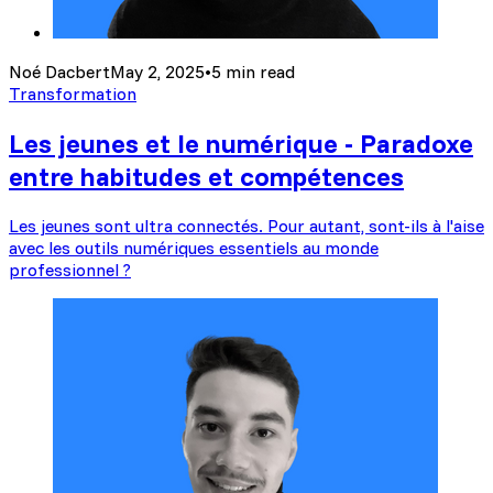
Noé Dacbert
May 2, 2025
•
5 min read
Transformation
Les jeunes et le numérique - Paradoxe
entre habitudes et compétences
Les jeunes sont ultra connectés. Pour autant, sont-ils à l'aise
avec les outils numériques essentiels au monde
professionnel ?