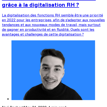
grâce à la digitalisation RH ?
La digitalisation des fonctions RH semble être une priorité
en 2022 pour les entreprises, afin de s’adapter aux nouvelles
tendances et aux nouveaux modes de travail, mais surtout
de gagner en productivité et en fluidité. Quels sont les
avantages et challenges de cette digitalisation ?