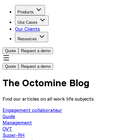
Products
Use Cases
Our Clients
Resources
Quote
Request a demo
Quote
Request a demo
The Octomine Blog
Find our articles on all work life subjects
Engagement collaborateur
Guide
Management
QVT
Super-RH