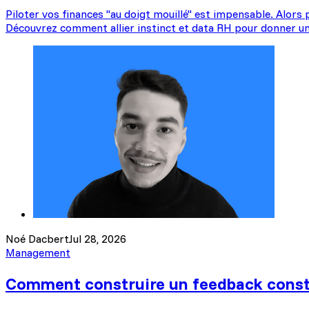
Piloter vos finances "au doigt mouillé" est impensable. Alors p
Découvrez comment allier instinct et data RH pour donner un
Noé Dacbert
Jul 28, 2026
Management
Comment construire un feedback const