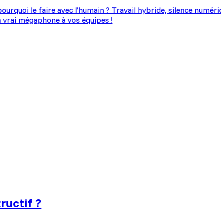
ourquoi le faire avec l'humain ? Travail hybride, silence numéri
 vrai mégaphone à vos équipes !
ructif ?