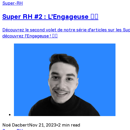
Super-RH
Super RH #2 : L’Engageuse 🦸‍♀️
Découvrez le second volet de notre série d'articles sur les S
découvrez l'Engageuse ! 🦸‍♀️
Noé Dacbert
Nov 21, 2023
•
2 min read