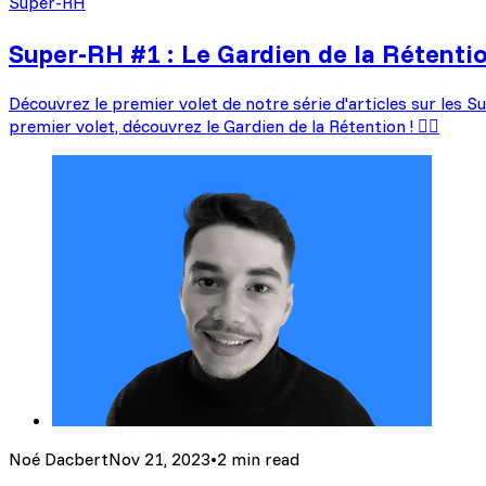
Super-RH
Super-RH #1 : Le Gardien de la Rétention 
Découvrez le premier volet de notre série d'articles sur les
premier volet, découvrez le Gardien de la Rétention ! 🦸‍♂️
Noé Dacbert
Nov 21, 2023
•
2 min read