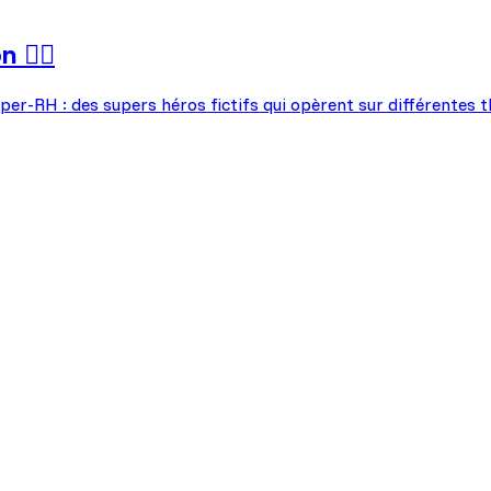
🦸‍♂️
 Super-RH : des supers héros fictifs qui opèrent sur différent