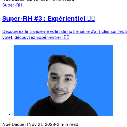
Super-RH
Super-RH #3 : Expérientiel 🦸‍♂️
Découvrez le troisième volet de notre série d'articles sur le
volet, découvrez Expérientiel ! 🦸‍♂️
Noé Dacbert
Nov 21, 2023
•
2 min read