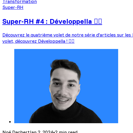
Transformation
Super-RH
Super-RH #4 : Développella 🦸‍♀️
Découvrez le quatrième volet de notre série d'articles sur l
volet, découvrez Développella ! 🦸‍♂️
Noé Dacbert
Jan 2, 2024
•
2 min read