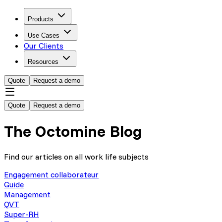
Products
Use Cases
Our Clients
Resources
Quote
Request a demo
Quote
Request a demo
The Octomine Blog
Find our articles on all work life subjects
Engagement collaborateur
Guide
Management
QVT
Super-RH