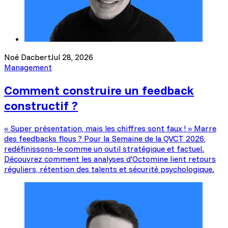
Noé Dacbert
Jul 28, 2026
Management
Comment construire un feedback
constructif ?
« Super présentation, mais les chiffres sont faux ! » Marre
des feedbacks flous ? Pour la Semaine de la QVCT 2026,
redéfinissons-le comme un outil stratégique et factuel.
Découvrez comment les analyses d'Octomine lient retours
réguliers, rétention des talents et sécurité psychologique.