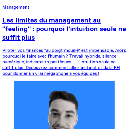
Management
Les limites du management au
"feeling" : pourquoi l'intuition seule ne
suffit plus
Piloter vos finances "au doigt mouillé" est impensable. Alors
pourquoi le faire avec l'humain ? Travail hybride, silence
numérique, indicateurs pastèques… L'intuition seule ne
suffit plus. Découvrez comment allier instinct et data RH
pour donner un vrai mégaphone à vos équipes !