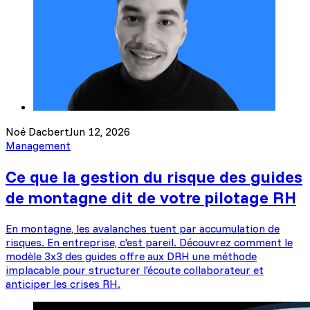
Noé Dacbert
Jun 12, 2026
Management
Ce que la gestion du risque des guides
de montagne dit de votre pilotage RH
En montagne, les avalanches tuent par accumulation de
risques. En entreprise, c'est pareil. Découvrez comment le
modèle 3x3 des guides offre aux DRH une méthode
implacable pour structurer l'écoute collaborateur et
anticiper les crises RH.