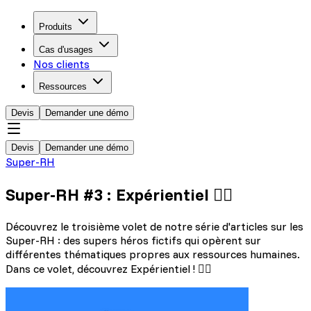
Produits
Cas d'usages
Nos clients
Ressources
Devis
Demander une démo
Devis
Demander une démo
Super-RH
Super-RH #3 : Expérientiel 🦸‍♂️
Découvrez le troisième volet de notre série d'articles sur les
Super-RH : des supers héros fictifs qui opèrent sur
différentes thématiques propres aux ressources humaines.
Dans ce volet, découvrez Expérientiel ! 🦸‍♂️