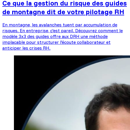
Ce que la gestion du risque des guides
de montagne dit de votre pilotage RH
En montagne, les avalanches tuent par accumulation de
risques. En entreprise, c'est pareil. Découvrez comment le
modèle 3x3 des guides offre aux DRH une méthode
implacable pour structurer l'écoute collaborateur et
anticiper les crises RH.