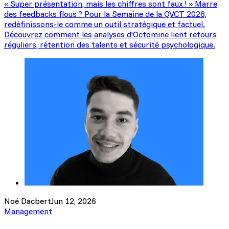
« Super présentation, mais les chiffres sont faux ! » Marre
des feedbacks flous ? Pour la Semaine de la QVCT 2026,
redéfinissons-le comme un outil stratégique et factuel.
Découvrez comment les analyses d'Octomine lient retours
réguliers, rétention des talents et sécurité psychologique.
Noé Dacbert
Jun 12, 2026
Management