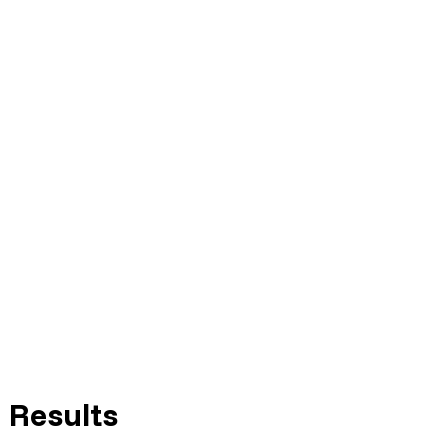
Simplicity & Accessibility
Reactivity & Support
Results