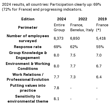
2024 results, all countries: Participation clearly up: 69%
(72% for France) and progressing indicators.
Edition
2024
2022
2019
Entire
France,
France
Perimeter
Group
Benelux, Italy
(*)
Number of employees
8,373
6,850
5,418
surveyed
Response rate
69%
62%
55%
Group Knowledge &
8.0
7.5
7.0
Engagement
Environment & Working
8.0
7.7
6.7
Conditions
Work Relations /
7.7
7.3
6.4
Professional Evolution
Putting values into
7.8
-
-
practice
Sensitivity to
8.1
-
-
environmental theme