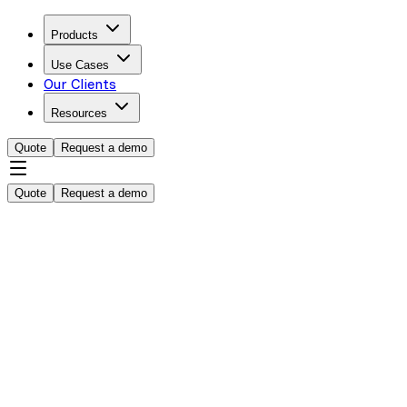
Products
Use Cases
Our Clients
Resources
Quote
Request a demo
Quote
Request a demo