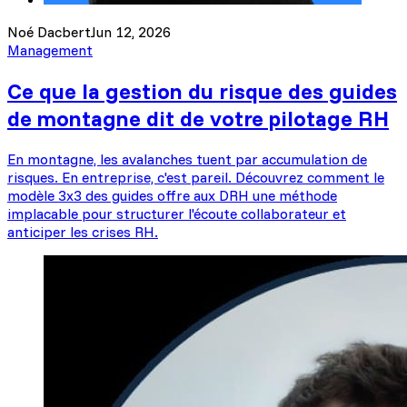
Noé Dacbert
Jun 12, 2026
Management
Ce que la gestion du risque des guides
de montagne dit de votre pilotage RH
En montagne, les avalanches tuent par accumulation de
risques. En entreprise, c'est pareil. Découvrez comment le
modèle 3x3 des guides offre aux DRH une méthode
implacable pour structurer l'écoute collaborateur et
anticiper les crises RH.