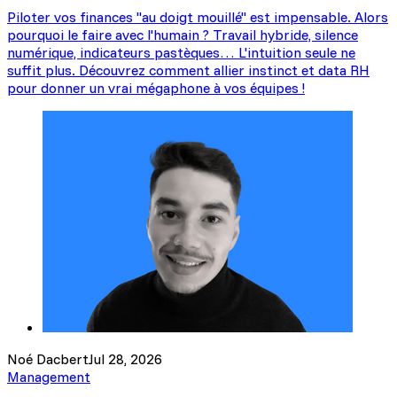
Piloter vos finances "au doigt mouillé" est impensable. Alors
pourquoi le faire avec l'humain ? Travail hybride, silence
numérique, indicateurs pastèques… L'intuition seule ne
suffit plus. Découvrez comment allier instinct et data RH
pour donner un vrai mégaphone à vos équipes !
Noé Dacbert
Jul 28, 2026
Management