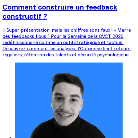
Comment construire un feedback
constructif ?
« Super présentation, mais les chiffres sont faux ! » Marre
des feedbacks flous ? Pour la Semaine de la QVCT 2026,
redéfinissons-le comme un outil stratégique et factuel.
Découvrez comment les analyses d'Octomine lient retours
réguliers, rétention des talents et sécurité psychologique.