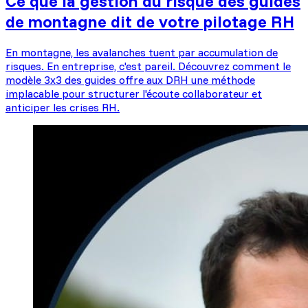
Ce que la gestion du risque des guides
de montagne dit de votre pilotage RH
En montagne, les avalanches tuent par accumulation de
risques. En entreprise, c'est pareil. Découvrez comment le
modèle 3x3 des guides offre aux DRH une méthode
implacable pour structurer l'écoute collaborateur et
anticiper les crises RH.