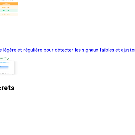
 légère et régulière pour détecter les signaux faibles et ajus
crets