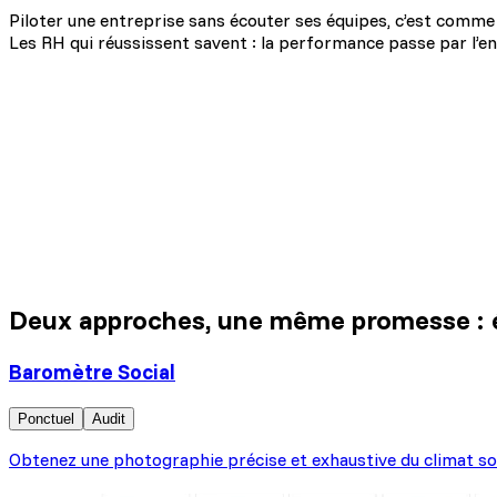
Piloter une entreprise sans écouter ses équipes, c’est comme
Les RH qui réussissent savent : la performance passe par l’eng
cter les signaux faibles
orcer la confiance et la transparence dans l’organis
dre des décisions basées sur la réalité
Deux approches, une même promesse :
Baromètre Social
Ponctuel
Audit
Obtenez une photographie précise et exhaustive du climat socia