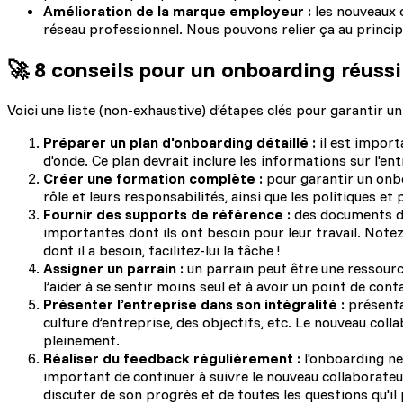
Amélioration de la marque employeur :
les nouveaux 
réseau professionnel. Nous pouvons relier ça au princi
🚀 8 conseils pour un onboarding réussi 
Voici une liste (non-exhaustive) d’étapes clés pour garantir u
Préparer un plan d'onboarding détaillé :
il est import
d'onde. Ce plan devrait inclure les informations sur l'ent
Créer une formation complète :
pour garantir un onbo
rôle et leurs responsabilités, ainsi que les politiques et
Fournir des supports de référence :
des documents de
importantes dont ils ont besoin pour leur travail. Not
dont il a besoin, facilitez-lui la tâche !
Assigner un parrain :
un parrain peut être une ressource
l’aider à se sentir moins seul et à avoir un point de con
Présenter l’entreprise dans son intégralité :
présentat
culture d’entreprise, des objectifs, etc. Le nouveau coll
pleinement.
Réaliser du feedback régulièrement :
l'onboarding ne 
important de continuer à suivre le nouveau collaborateur
discuter de son progrès et de toutes les questions qu'il 