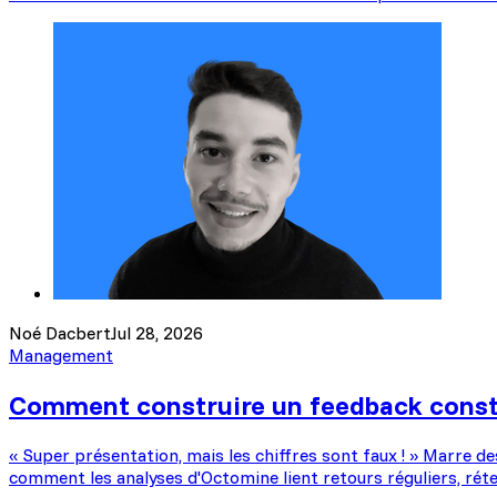
Noé Dacbert
Jul 28, 2026
Management
Comment construire un feedback const
« Super présentation, mais les chiffres sont faux ! » Marre d
comment les analyses d'Octomine lient retours réguliers, réte