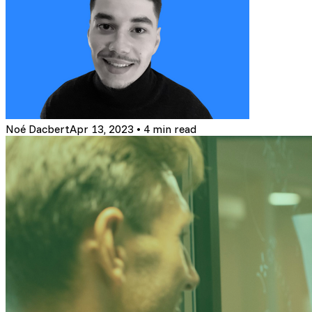
Noé Dacbert
Apr 13, 2023
•
4 min read