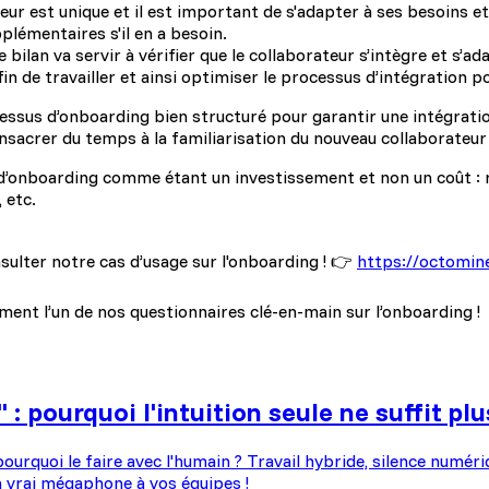
ur est unique et il est important de s'adapter à ses besoins e
plémentaires s'il en a besoin.
 bilan va servir à vérifier que le collaborateur s’intègre et s’ad
n de travailler et ainsi optimiser le processus d’intégration po
ocessus d’onboarding bien structuré pour garantir une intégratio
nsacrer du temps à la familiarisation du nouveau collaborateur 
d’onboarding comme étant un investissement et non un coût : r
 etc.
nsulter notre cas d’usage sur l'onboarding ! 👉
https://octomin
ment l’un de nos questionnaires clé-en-main sur l’onboarding !
 pourquoi l'intuition seule ne suffit plu
ourquoi le faire avec l'humain ? Travail hybride, silence numéri
 vrai mégaphone à vos équipes !