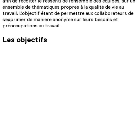
afin de récolter le ressenti de l’ensemble des équipes, sur un
ensemble de thématiques propres à la qualité de vie au
travail. L’objectif étant de permettre aux collaborateurs de
s’exprimer de manière anonyme sur leurs besoins et
préoccupations au travail.
Les objectifs
Être à l’écoute des besoins des collaborateurs
Ouvrir la discussion sur la qualité de vie au travail
des collaborateurs
Cerner les axes d’amélioration des équipes afin
de trouver des actions adéquates
Identifier les besoins en formation /
développement personnel