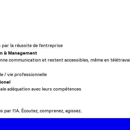
uipes par les managers
tiques rencontrées
ar la réussite de l'entreprise
n & Management
ne communication et restent accessibles, même en télétravai
e / vie professionnelle
ionel
otale adéquation avec leurs compétences
 par l’IA. Écoutez, comprenez, agissez.