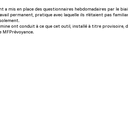
a mis en place des questionnaires hebdomadaires par le biais d
ail permanent, pratique avec laquelle ils n’étaient pas familia
’isolement.
mine ont conduit à ce que cet outil, installé à titre provisoir
de MFPrévoyance.
eurs
s de l’entreprise
enti de façon confidentielle
 en mettant en place des mesures adéquates