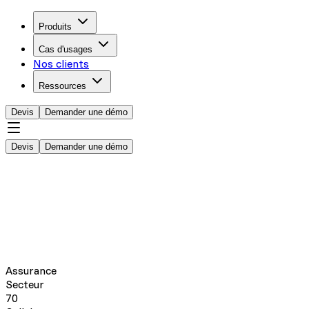
Produits
Cas d'usages
Nos clients
Ressources
Devis
Demander une démo
Devis
Demander une démo
Assurance
Secteur
70