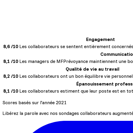
Une meilleure prise en compte du ressenti des éq
Une meilleure vision de la Direction des probléma
Engagement
Une meilleure communication entre les équipes
8,6 /10
Les collaborateurs se sentent entièrement concernés p
Communicatio
8,1 /10
Les managers de MFPrévoyance maintiennent une bon
Qualité de vie au travail
8,2 /10
Les collaborateurs ont un bon équilibre vie personnell
Épanouissement profess
8,1 /10
Les collaborateurs estiment que leur poste est en t
Scores basés sur l'année 2021
Libérez la parole avec nos sondages collaborateurs augmentés