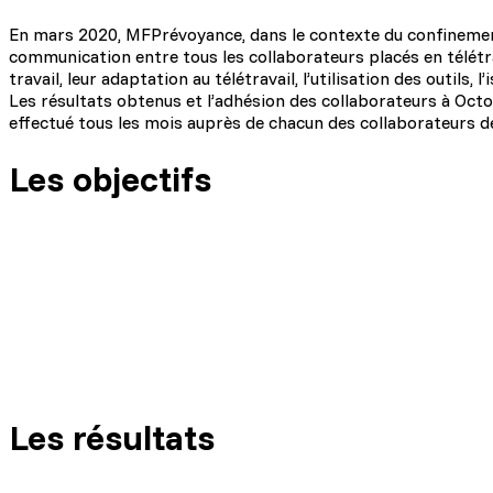
En mars 2020, MFPrévoyance, dans le contexte du confinement 
communication entre tous les collaborateurs placés en télétrav
travail, leur adaptation au télétravail, l’utilisation des outils, l
Les résultats obtenus et l’adhésion des collaborateurs à Octo
effectué tous les mois auprès de chacun des collaborateurs 
Les objectifs
Garder un lien entre l’entreprise et ses collaborat
Offrir un espace d’expression, d’écoute aux salarié
Permettre aux collaborateurs de partager leur ress
Les résultats
Cerner les problématiques des collaborateurs et