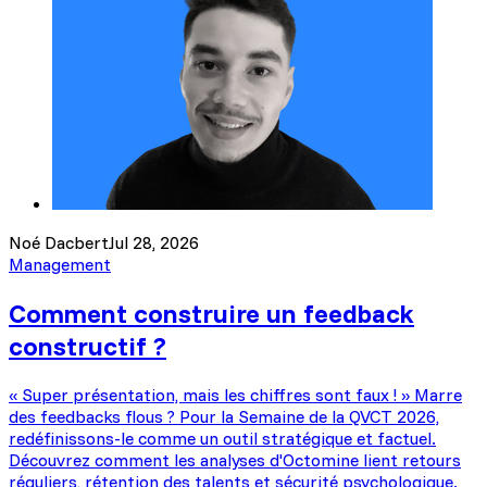
Noé Dacbert
Jul 28, 2026
Management
Comment construire un feedback
constructif ?
« Super présentation, mais les chiffres sont faux ! » Marre
des feedbacks flous ? Pour la Semaine de la QVCT 2026,
redéfinissons-le comme un outil stratégique et factuel.
Découvrez comment les analyses d'Octomine lient retours
réguliers, rétention des talents et sécurité psychologique.