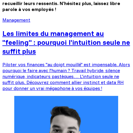
recueillir leurs ressentis. N’hésitez plus, laissez libre
parole à vos employés !
Management
Les limites du management au
"feeling" : pourquoi l'intuition seule ne
suffit plus
Piloter vos finances "au doigt mouillé" est impensable. Alors
pourquoi le faire avec l'humain ? Travail hybride, silence
numérique, indicateurs pastèques… L'intuition seule ne
suffit plus. Découvrez comment allier instinct et data RH
pour donner un vrai mégaphone à vos équipes !