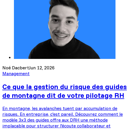
Noé Dacbert
Jun 12, 2026
Management
Ce que la gestion du risque des guides
de montagne dit de votre pilotage RH
En montagne, les avalanches tuent par accumulation de
risques. En entreprise, c'est pareil. Découvrez comment le
modèle 3x3 des guides offre aux DRH une méthode
implacable pour structurer l'écoute collaborateur et