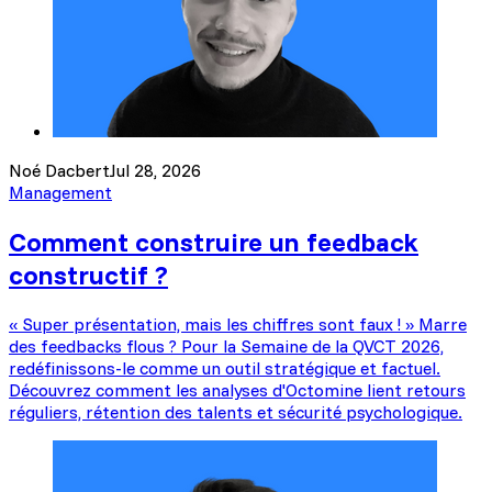
Noé Dacbert
Jul 28, 2026
Management
Comment construire un feedback
constructif ?
« Super présentation, mais les chiffres sont faux ! » Marre
des feedbacks flous ? Pour la Semaine de la QVCT 2026,
redéfinissons-le comme un outil stratégique et factuel.
Découvrez comment les analyses d'Octomine lient retours
réguliers, rétention des talents et sécurité psychologique.