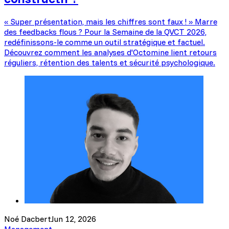
« Super présentation, mais les chiffres sont faux ! » Marre
des feedbacks flous ? Pour la Semaine de la QVCT 2026,
redéfinissons-le comme un outil stratégique et factuel.
Découvrez comment les analyses d'Octomine lient retours
réguliers, rétention des talents et sécurité psychologique.
Noé Dacbert
Jun 12, 2026
Management