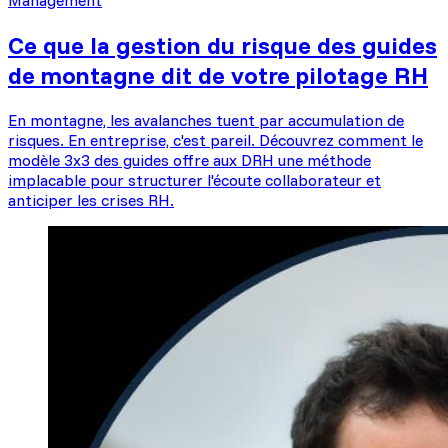
Ce que la gestion du risque des guides
de montagne dit de votre pilotage RH
En montagne, les avalanches tuent par accumulation de
risques. En entreprise, c'est pareil. Découvrez comment le
modèle 3x3 des guides offre aux DRH une méthode
implacable pour structurer l'écoute collaborateur et
anticiper les crises RH.