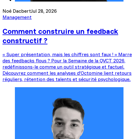
Noé Dacbert
Jul 28, 2026
Management
Comment construire un feedback
constructif ?
« Super présentation, mais les chiffres sont faux ! » Marre
des feedbacks flous ? Pour la Semaine de la QVCT 2026,
redéfinissons-le comme un outil stratégique et factuel.
Découvrez comment les analyses d'Octomine lient retours
réguliers, rétention des talents et sécurité psychologique.