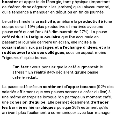
booster
et apporte de l’énergie, tant physique (important
de s’aérer, de se dégourdir les jambes) qu’au niveau mental,
qui a tendance à manquer en début ou en fin de journée.
Le café stimule la
créativité
, améliore la
productivité
(une
équipe serait 19% plus productive et motivée avec une
pause café quand l’anxiété diminuerait de 27%). La pause
café
réduit la fatigue oculaire
que l’on accumule en
passant la journée derrière un écran; elle incite à la
socialisation
, aux
partages
et à
l’échange d’idées
, et à la
redécouverte de ses collègues
, sous un aspect moins
“rigoureux” qu’au bureau.
Fun fact
: vous pensiez que le café augmentait le
stress ? En réalité 84% déclarent qu’une pause
café le réduit.
La pause café crée un
sentiment d’appartenance
(92% des
salariés affirment que ces pauses servent à créer du lien) à
une même entreprise lorsque l’on partage un moment café,
une
cohésion d’équipe
. Elle permet également d’
effacer
les barrières hiérarchiques
puisque 36% estiment qu’ils
arrivent plus facilement à communiquer avec leur manager