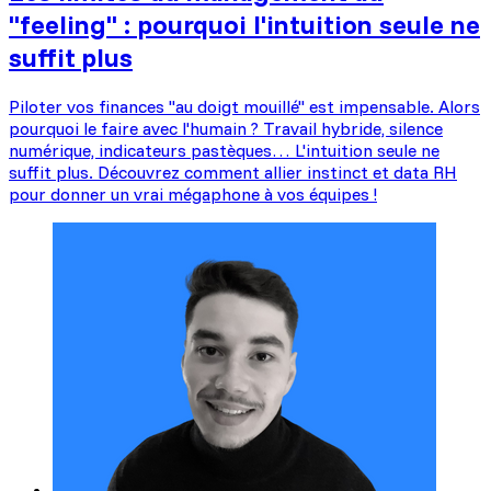
"feeling" : pourquoi l'intuition seule ne
suffit plus
Piloter vos finances "au doigt mouillé" est impensable. Alors
pourquoi le faire avec l'humain ? Travail hybride, silence
numérique, indicateurs pastèques… L'intuition seule ne
suffit plus. Découvrez comment allier instinct et data RH
pour donner un vrai mégaphone à vos équipes !