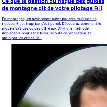
Ce que la gestion du risque des guides
de montagne dit de votre pilotage RH
En montagne, les avalanches tuent par accumulation de
risques. En entreprise, c'est pareil. Découvrez comment le
modèle 3x3 des guides offre aux DRH une méthode
implacable pour structurer l'écoute collaborateur et
anticiper les crises RH.