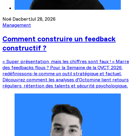
Noé Dacbert
Jul 28, 2026
Management
Comment construire un feedback
constructif ?
« Super présentation, mais les chiffres sont faux ! » Marre
des feedbacks flous ? Pour la Semaine de la QVCT 2026,
redéfinissons-le comme un outil stratégique et factuel.
Découvrez comment les analyses d'Octomine lient retours
réguliers, rétention des talents et sécurité psychologique.