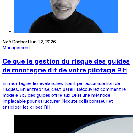
Noé Dacbert
Jun 12, 2026
Management
Ce que la gestion du risque des guides
de montagne dit de votre pilotage RH
En montagne, les avalanches tuent par accumulation de
risques. En entreprise, c'est pareil. Découvrez comment le
modèle 3x3 des guides offre aux DRH une méthode
implacable pour structurer l'écoute collaborateur et
anticiper les crises RH.