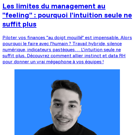
Les limites du management au
"feeling" : pourquoi l'intuition seule ne
suffit plus
Piloter vos finances "au doigt mouillé" est impensable. Alors
pourquoi le faire avec l'humain ? Travail hybride, silence
numérique, indicateurs pastèques… L'intuition seule ne
suffit plus. Découvrez comment allier instinct et data RH
pour donner un vrai mégaphone à vos équipes !